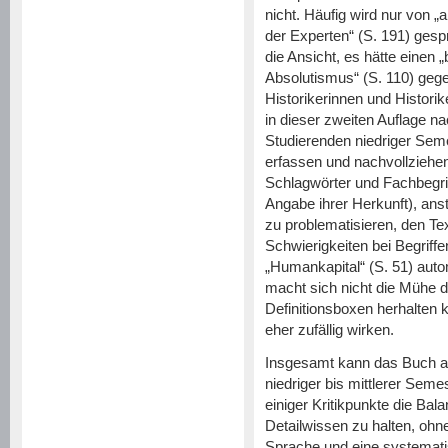
nicht. Häufig wird nur von „
der Experten“ (S. 191) gesp
die Ansicht, es hätte einen
Absolutismus“ (S. 110) gege
Historikerinnen und Historik
in
dieser zweiten Auflage n
Studierenden niedriger Sem
erfassen und nachvollziehe
Schlagwörter und Fachbegrif
Angabe ihrer Herkunft), an
zu problematisieren, den T
Schwierigkeiten bei Begriff
„Humankapital“ (S. 51) auto
macht sich nicht die Mühe d
Definitionsboxen herhalten 
eher zufällig wirken.
Insgesamt kann das Buch al
niedriger bis mittlerer Sem
einiger Kritikpunkte die Ba
Detailwissen zu halten, ohne
Sprache und eine systemati