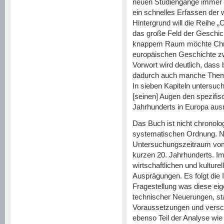
neuen Studiengänge immer wi
ein schnelles Erfassen der
Hintergrund will die Reihe „
das große Feld der Geschic
knappem Raum möchte Chris
europäischen Geschichte zw
Vorwort wird deutlich, das
dadurch auch manche Theme
In sieben Kapiteln untersu
[seinen] Augen den spezifi
Jahrhunderts in Europa aus
Das Buch ist nicht chronolog
systematischen Ordnung. No
Untersuchungszeitraum vom
kurzen 20. Jahrhunderts. Im 
wirtschaftlichen und kulture
Ausprägungen. Es folgt die 
Fragestellung was diese ei
technischer Neuerungen, st
Voraussetzungen und versc
ebenso Teil der Analyse wie