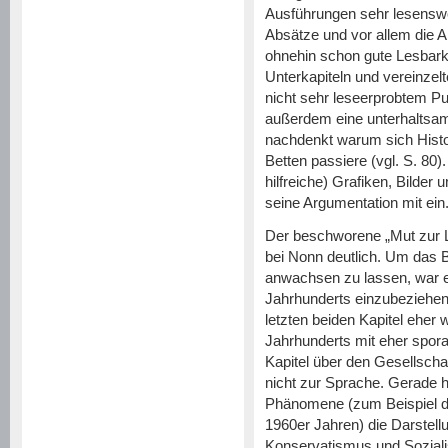
Ausführungen sehr lesenswer
Absätze und vor allem die A
ohnehin schon gute Lesba
Unterkapiteln und vereinzel
nicht sehr leseerprobtem Pu
außerdem eine unterhaltsam
nachdenkt warum sich Histor
Betten passiere (vgl. S. 80
hilfreiche) Grafiken, Bilder
seine Argumentation mit ein
Der beschworene „Mut zur L
bei Nonn deutlich. Um das B
anwachsen zu lassen, war e
Jahrhunderts einzubeziehen
letzten beiden Kapitel eher w
Jahrhunderts mit eher spor
Kapitel über den Gesellsch
nicht zur Sprache. Gerade hi
Phänomene (zum Beispiel d
1960er Jahren) die Darstell
Konservatismus und Soziali