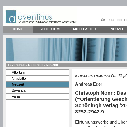
ÜBER UNS
COLLE
HOME
ALTERTUM
MITTELALTER
NEUZEIT
/
aventinus
/
Recensio
/ Neuzeit
Altertum
aventinus recensio Nr. 41 [
Mittelalter
Andreas Eder
Neuzeit
Bavarica
Christoph Nonn: Das 
Varia
(=Orientierung Gesch
Schöningh Verlag
20
2
8252-2942-9.
Einführungswerke und Überb