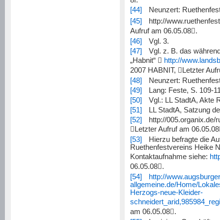
8f.
[44]
Neunzert: Ruethenfest,
[45]
http://www.ruethenfes
Aufruf am 06.05.08

.
[46]
Vgl. 3.
[47]
Vgl. z. B. das währen
„Habnit“

http://www.lands
2007 HABNIT,

Letzter Auf
[48]
Neunzert: Ruethenfest
[49]
Lang: Feste, S. 109-1
[50]
Vgl.: LL StadtA, Akte 
[51]
LL StadtA, Satzung des
[52]
http://005.organix.de/

Letzter Aufruf am 06.05.08
[53]
Hierzu befragte die Au
Ruethenfestvereins Heike 
Kontaktaufnahme siehe:
htt
06.05.08

.
[54]
http://www.augsburger
allgemeine.de/Home/Lokales
Herzogs-neue-Kleider-
schneidert_arid,985984_reg
am 06.05.08
.