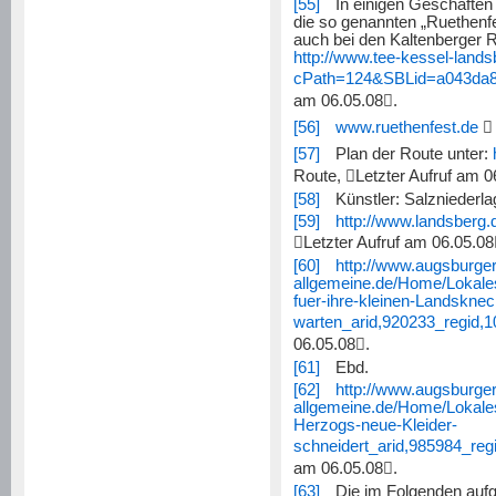
[55]
In einigen Geschäften
die so genannten „Ruethenf
auch bei den Kaltenberger Ri
http://www.tee-kessel-land
cPath=124&SBLid=a043da8
am 06.05.08

.
[56]
www.ruethenfest.de

[57]
Plan der Route unter:
Route,

Letzter Aufruf am 0
[58]
Künstler: Salzniederlag
[59]
http://www.landsberg.

Letzter Aufruf am 06.05.08
[60]
http://www.augsburger
allgemeine.de/Home/Lokale
fuer-ihre-kleinen-Landsknec
warten_arid,920233_regid,1
06.05.08

.
[61]
Ebd.
[62]
http://www.augsburger
allgemeine.de/Home/Lokales
Herzogs-neue-Kleider-
schneidert_arid,985984_reg
am 06.05.08

.
[63]
Die im Folgenden aufg