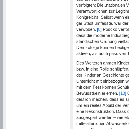
verfolgten: Die „nationalen V
Verantwortlichen zur Legiti
Königreichs. Selbst wenn ei
gar Stadt umfasste, war der
verwoben.
[8]
Pöscko verfolg
dass die moderne Industrie
ständischen Ordnung vielfach
Demzufolge können heutige 
aktiven, als auch passiven T
Des Weiteren ahmen Kinder
bzw. in eine Rolle schlüpfen
der Kinder an Geschichte g
Unterricht mit einbezogen w
mit dem Fest können Schüle
Bewusstsein erlernen.
[10]
G
deutlich machen, dass es si
um ein reales Abbild der Ve
eine Rekonstruktion. Dass 
ausgespart werden – wie et
mittelalterlichen Abwasserka