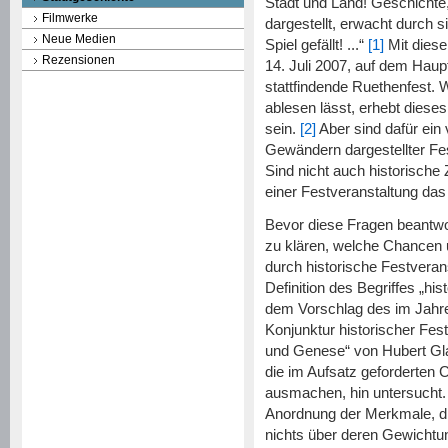
Stadt und Land! Geschichte,
Filmwerke
dargestellt, erwacht durch 
Neue Medien
Spiel gefällt! ...“
[1]
Mit diese
Rezensionen
14. Juli 2007, auf dem Haupt
stattfindende Ruethenfest. W
ablesen lässt, erhebt dieses
sein.
[2]
Aber sind dafür ein
Gewändern dargestellter F
Sind nicht auch historische 
einer Festveranstaltung das 
Bevor diese Fragen beantwo
zu klären, welche Chancen 
durch historische Festveran
Definition des Begriffes „his
dem Vorschlag des im Jahre
Konjunktur historischer Fe
und Genese“ von Hubert Gl
die im Aufsatz geforderten C
ausmachen, hin untersucht.
Anordnung der Merkmale, die
nichts über deren Gewichtu