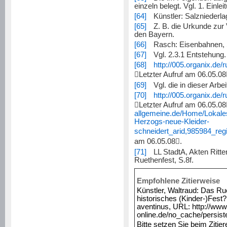
einzeln belegt. Vgl. 1. Einle
[64]
Künstler: Salzniederlag
[65]
Z. B. die Urkunde zur
den Bayern.
[66]
Rasch: Eisenbahnen, S
[67]
Vgl. 2.3.1 Entstehung.
[68]
http://005.organix.de/

Letzter Aufruf am 0
6.05.08
[69]
Vgl. die in dieser Arbei
[70]
http://005.organix.de/

Letzter Aufruf am 06.05.08
allgemeine.de/Home/Lokales
Herzogs-neue-Kleider-
schneidert_arid,985984_reg
am 06.05.08

.
[71]
LL StadtA, Akten Ritte
Ruethenfest, S.8f.
Empfohlene Zitierweise
Künstler, Waltraud: Das Ru
historisches (Kinder-)Fest?
aventinus, URL: http://www
online.de/no_cache/persiste
Bitte setzen Sie beim Zitie