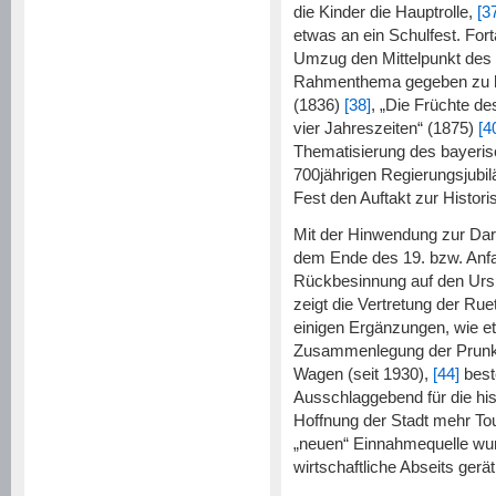
die Kinder die Hauptrolle,
[3
etwas an ein Schulfest. Forta
Umzug den Mittelpunkt des 
Rahmenthema gegeben zu ha
(1836)
[38]
, „Die Früchte de
vier Jahreszeiten“ (1875)
[4
Thematisierung des bayeri
700jährigen Regierungsjubil
Fest den Auftakt zur Histori
Mit der Hinwendung zur Dar
dem Ende des 19. bzw. Anfa
Rückbesinnung auf den Ursp
zeigt die Vertretung der Ru
einigen Ergänzungen, wie e
Zusammenlegung der Prunk
Wagen (seit 1930),
[44]
best
Ausschlaggebend für die hi
Hoffnung der Stadt mehr Tou
„neuen“ Einnahmequelle wurd
wirtschaftliche Abseits gerät