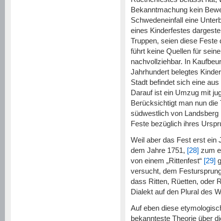
Bekanntmachung kein Beweis 
Schwedeneinfall eine Unterb
eines Kinderfestes dargeste
Truppen, seien diese Feste 
führt keine Quellen für sein
nachvollziehbar. In Kaufbeur
Jahrhundert belegtes Kinde
Stadt befindet sich eine au
Darauf ist ein Umzug mit j
Berücksichtigt man nun die
südwestlich von Landsberg li
Feste bezüglich ihres Urs
Weil aber das Fest erst ein 
dem Jahre 1751,
[28]
zum ers
von einem „Rittenfest“
[29]
g
versucht, dem Festursprung
dass Ritten, Rüetten, oder
Dialekt auf den Plural des W
Auf eben diese etymologisch
bekannteste Theorie über di