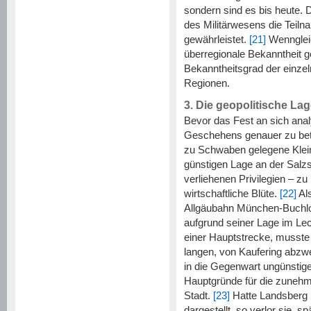
sondern sind es bis heute. D
des Militärwesens die Teiln
gewährleistet.
[21]
Wenngleic
überregionale Bekanntheit g
Bekanntheitsgrad der einzel
Regionen.
3. Die geopolitische L
Bevor das Fest an sich analy
Geschehens genauer zu bet
zu Schwaben gelegene Kleins
günstigen Lage an der Sal
verliehenen Privilegien – z
wirtschaftliche Blüte.
[22]
Als
Allgäubahn München-Buchloe
aufgrund seiner Lage im Lech
einer Hauptstrecke, musste s
langen, von Kaufering abzw
in die Gegenwart ungünstig
Hauptgründe für die zunehme
Stadt.
[23]
Hatte Landsberg i
dargestellt, so verlor sie, 