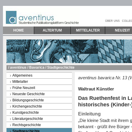
ÜBER UNS
COLLE
HOME
ALTERTUM
MITTELALTER
NEUZEIT
/
aventinus
/
Bavarica
/ Stadtgeschichte
Allgemeines
aventinus bavarica Nr. 13 (
Mittelalter
Frühe Neuzeit
Waltraut Künstler
Neueste Geschichte
Das Ruethenfest in 
Bildungsgeschichte
historisches (Kinder
Kirchengeschichte
Kunstgeschichte
Einleitung
Literaturgeschichte
„Die kleine Stadt mit ihrem 
Rechtsgeschichte
bekannt - grüßt ihre Bürger 
Stadtgeschichte