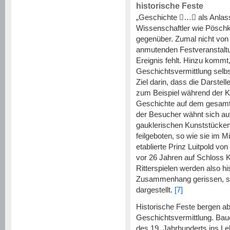
historische Feste
„Geschichte

…

als Anlass
Wissenschaftler wie Pöschk
gegenüber. Zumal nicht von 
anmutenden Festveranstaltu
Ereignis fehlt. Hinzu kommt,
Geschichtsvermittlung selbs
Ziel darin, dass die Darstell
zum Beispiel während der Ka
Geschichte auf dem gesamt
der Besucher wähnt sich auf 
gauklerischen Kunststücke
feilgeboten, so wie sie im Mi
etablierte Prinz Luitpold vo
vor 26 Jahren auf Schloss K
Ritterspielen werden also 
Zusammenhang gerissen, star
dargestellt.
[7]
Historische Feste bergen a
Geschichtsvermittlung. Baue
des 19. Jahrhunderts ins Le