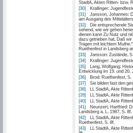
StadtA, Akten Ritten- bzw. 
[30]
Krallinger: Jugendfeste
[31]
Jansson, Johannes: D
am Ausgang des Mittelalters
[32]
Die entsprechende Stell
sehend, wie wir gehen herie
dienen kann Zu Nutz und ni
dazu getrieben hat, Daß wir
Tragen mit leichtem Muthe.“
Ruethenfest in Landsberg a
[33]
Jansson: Zustände, S.
[34]
Krallinger: Jugendfeste
[35]
Lang, Wolfgang: Histo
Entwicklung im 19. und 20. 
[36]
Brod: Ruethenfest, S. 
[37]
Sie bilden fast den g
[38]
LL StadtA, Akte Ritten
[39]
LL StadtA, Akte Ritten
[40]
LL StadtA, Akte Ritten
[41]
Neunzert, Hartfried: D
Landsberg a. L. 1987, S. 8f.
[42]
LL StadtA, Akte Ritten
Ruethenfest, S. 8f.
[43]
LL StadtA, Akte Ritten