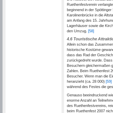
Ruethenfestverein verlangte
beginnend in der Spöttinger
Karolinenbrücke in die Altsta
am Anfang des 15. Jahrhund
Lagerhäuser sowie die Kirc
den Umzug.
[58]
4.6
Touristische Attrak
Allein schon das Zusammenw
historische Kostüme gewan
dass das Rad der Geschicht
zurückgedreht wurde. Dass 
Besuchern gleichermaßen gro
Zahlen. Beim Ruethenfest 20
Besucher. Wenn man die Ei
heranzieht (ca. 28 000)
[59]
während des Festes die gesa
Genauso beeindruckend wie d
enorme Anzahl an Teilnehme
des Ruethenfestvereins, rei
beim Ruethenfest 2007 nich