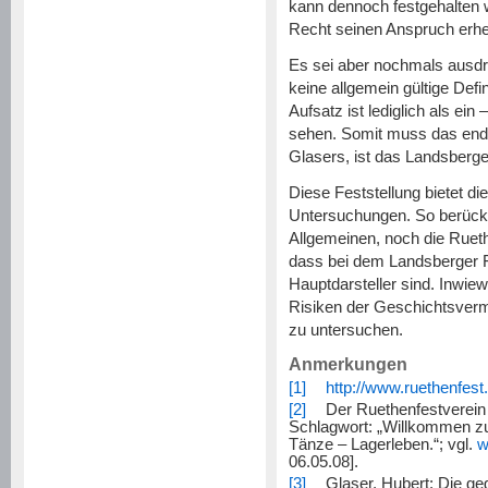
kann dennoch festgehalten 
Recht seinen Anspruch erheb
Es sei aber nochmals ausdr
keine allgemein gültige Defin
Aufsatz ist lediglich als e
sehen. Somit muss das endgü
Glasers, ist das Landsberge
Diese Feststellung bietet di
Untersuchungen. So berücks
Allgemeinen, noch die Rueth
dass bei dem Landsberger F
Hauptdarsteller sind. Inwie
Risiken der Geschichtsvermit
zu untersuchen.
Anmerkungen
[1]
http://www.ruethenfest
[2]
Der Ruethenfestverein a
Schlagwort: „Willkommen zu
Tänze – Lagerleben.“; vgl.
w
06.05.08].
[3]
Glaser, Hubert: Die geg