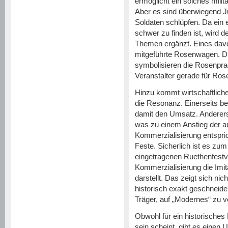
ermöglicht ein solches mili
Aber es sind überwiegend Jun
Soldaten schlüpfen. Da ein
schwer zu finden ist, wird d
Themen ergänzt. Eines davo
mitgeführte Rosenwagen. D
symbolisieren die Rosenpr
Veranstalter gerade für Ros
Hinzu kommt wirtschaftlich
die Resonanz. Einerseits b
damit den Umsatz. Anderers
was zu einem Anstieg der a
Kommerzialisierung entspric
Feste. Sicherlich ist es zum
eingetragenen Ruethenfestve
Kommerzialisierung die Imita
darstellt. Das zeigt sich ni
historisch exakt geschneid
Träger, auf „Modernes“ zu v
Obwohl für ein historisches 
sein scheint, gibt es einen 