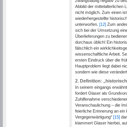
zwangsläufig negativ zu beur
Abbild der mittelalterlichen
nicht möglich. Zum einen is
wiederhergestellte histori
unterworfen.
[12]
Zum andere
sich bei der Umsetzung ein
Überlieferungen zu bedienen
durchaus üblich! Ein histor
fälschlich ein wirklichkeitsg
wissenschaftliche Arbeit. S
ersten Eindruck über die f
Hauptproblem liegt dabei ni
sondern wie diese verändert
2. Definition: „historis
In seinem eingangs erwähnt
fordert Glaser als Grundvora
Zuhilfenahme verschiedener
Veranschaulichung – die Imit
feierliche Erinnerung an ein
Vergegenwärtigung“
[15]
dar
klammert Glaser hierbei, auf