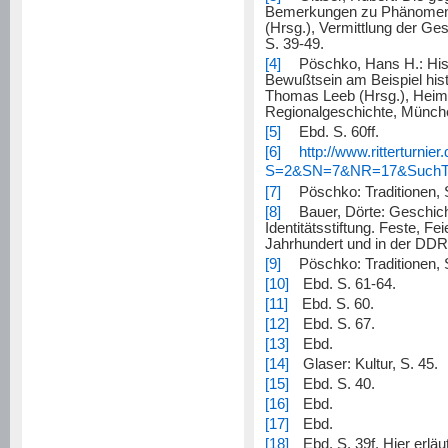
Bemerkungen zu Phänomenol
(Hrsg.), Vermittlung der Ge
S. 39-49.
[4]
Pöschko, Hans H.: Histo
Bewußtsein am Beispiel hist
Thomas Leeb (Hrsg.), Heima
Regionalgeschichte, München
[5]
Ebd. S. 60ff.
[6]
http://www.ritterturnier
S=2&SN=7&NR=17&SuchT
[7]
Pöschko: Traditionen, S
[8]
Bauer, Dörte: Geschicht
Identitätsstiftung. Feste, F
Jahrhundert und in der DDR
[9]
Pöschko: Traditionen, S
[10]
Ebd. S. 61-64.
[11]
Ebd. S. 60.
[12]
Ebd. S. 67.
[13]
Ebd.
[14]
Glaser: Kultur,
S. 45.
[15]
Ebd. S. 40.
[16]
Ebd.
[17]
Ebd.
[18]
Ebd. S. 39f.
Hier erlä