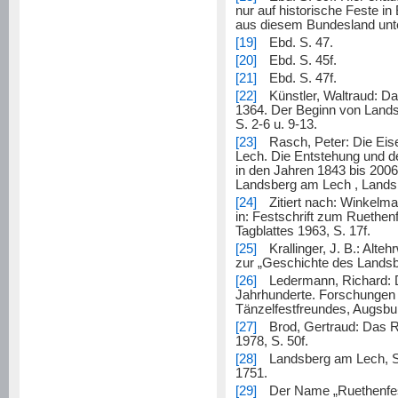
nur auf historische Feste i
aus diesem Bundesland unt
[19]
Ebd. S. 47.
[20]
Ebd. S. 45f.
[21]
Ebd. S. 47f.
[22]
Künstler, Waltraud: D
1364. Der Beginn von Landsb
S. 2-6 u. 9-13.
[23]
Rasch, Peter: Die Ei
Lech. Die Entstehung und d
in den Jahren 1843 bis 200
Landsberg am Lech , Landsb
[24]
Zitiert nach: Winkelma
in: Festschrift zum Ruethe
Tagblattes 1963, S. 17f.
[25]
Krallinger, J. B.: Alt
zur „Geschichte des Landsb
[26]
Ledermann, Richard: D
Jahrhunderte. Forschungen 
Tänzelfestfreundes, Augsbur
[27]
Brod, Gertraud: Das 
1978, S. 50f.
[28]
Landsberg am Lech, St
1751.
[29]
Der Name „Ruethenfest